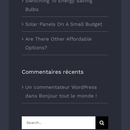
Switching To Energy Saving
Bulbs
Solar Panels On A Small Budget
Are There Other Affordable
Options?
Commentaires récents
Un commentateur WordPress
dans
Bonjour tout le monde !
Search
for: