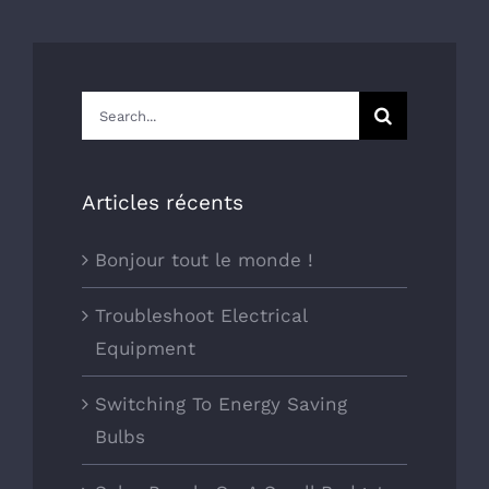
Connexion / Inscription
Search
for:
Articles récents
Bonjour tout le monde !
Troubleshoot Electrical
Equipment
Switching To Energy Saving
Bulbs