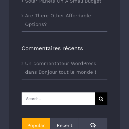
Solar Panels On A Small Budget
Are There Other Affordable
Options?
Commentaires récents
Un commentateur WordPress
dans
Bonjour tout le monde !
Search
for:
Comments
Popular
Recent