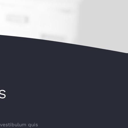
S
 vestibulum quis