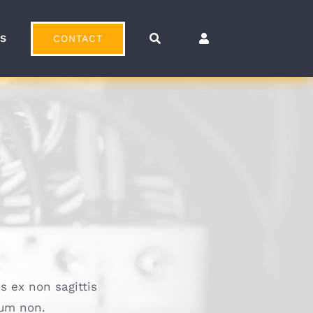
CONTACT
OS
s ex non sagittis
dum non.