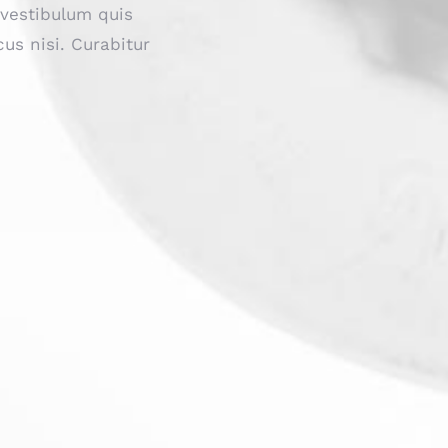
 vestibulum quis
us nisi. Curabitur