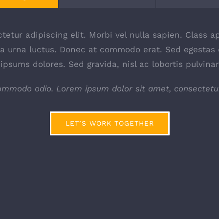
etur adipiscing elit. Morbi vel nulla sapien. Class ap
 urna luctus. Donec at commodo erat. Sed egestas c
ipsums dolores. Sed gravida, nisl ac lobortis pulvina
modo odio. Lorem ipsum dolor sit amet, consectetur e
LET’S WORK TOGETHER