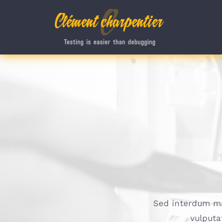
Passer
au
contenu
Sed interdum mas
vulputa